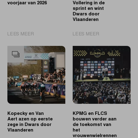
voorjaar van 2026
Vollering in de
sprint en wint
Dwars door
Vlaanderen
|
|
LEES MEER
LEES MEER
Een
Reusser
terugblik
klopt
op
Vollering
het
in
voorjaar
de
van
sprint
2026
en
wint
Dwars
door
Vlaanderen
Kopecky en Van
KPMG en FLCS
Aert azen op eerste
bouwen verder aan
zege in Dwars door
de toekomst van
Vlaanderen
het
vrouwenwielrennen