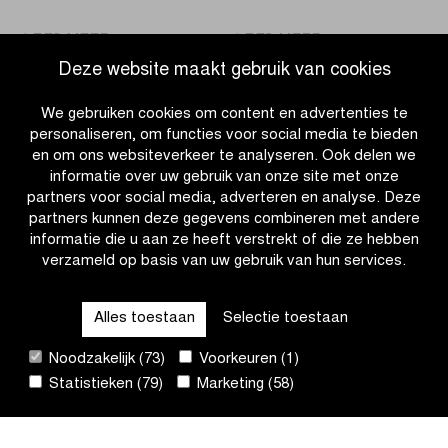
|
|
LEES MEER
LEES MEER
Kopecky
KPMG
Deze website maakt gebruik van cookies
en
en
Van
FLCS
We gebruiken cookies om content en advertenties te
Aert
bouwen
personaliseren, om functies voor social media te bieden
azen
verder
en om ons websiteverkeer te analyseren. Ook delen we
op
aan
informatie over uw gebruik van onze site met onze
eerste
de
partners voor social media, adverteren en analyse. Deze
zege
toekomst
partners kunnen deze gegevens combineren met andere
in
van
informatie die u aan ze heeft verstrekt of die ze hebben
Dwars
het
verzameld op basis van uw gebruik van hun services.
OTHER RACES
door
vrouwenwielrenne
Vlaanderen
Alles toestaan
Selectie toestaan
QUICK LINKS
Noodzakelijk (73)
Voorkeuren (1)
Statistieken (79)
Marketing (58)
CONTACT