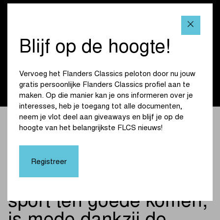
Vlaanderen. Innovatie en vooruitgang maken al jarenlang
deel uit van wie we zijn — net zoals deze koers elke editie
grenzen verlegt en mee de toekomst van de wielersport
vormgeeft. We zijn dan ook fier dat we er samen voor
Blijf op de hoogte!
zorgen dat de grootste wielerklassiekers, met de Ronde
van Vlaanderen als absoluut hoogtepunt, dankzij onze steun
ook de komende drie jaar op onze Vlaamse wegen tot hun
Vervoeg het Flanders Classics peloton door nu jouw
volle recht kunnen komen.”
gratis persoonlijke Flanders Classics profiel aan te
maken. Op die manier kan je ons informeren over je
interesses, heb je toegang tot alle documenten,
neem je vlot deel aan giveaways en blijf je op de
Dat wij als bedrijf en
hoogte van het belangrijkste FLCS nieuws!
organisator kunnen
blijven innoveren en
Registreer
stappen zetten die de
sport ten goede komen,