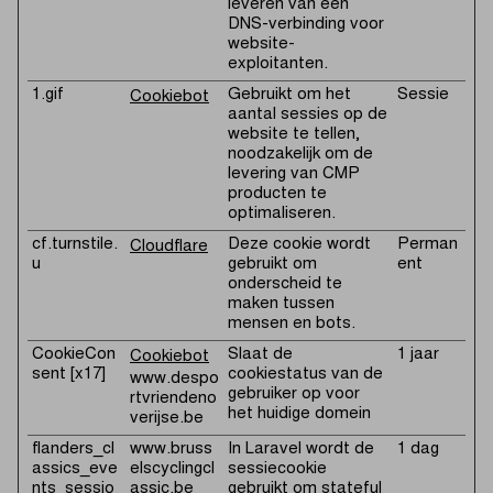
leveren van een
DNS-verbinding voor
website-
exploitanten.
1.gif
Gebruikt om het
Sessie
Cookiebot
aantal sessies op de
website te tellen,
noodzakelijk om de
levering van CMP
producten te
optimaliseren.
cf.turnstile.
Deze cookie wordt
Perman
Cloudflare
u
gebruikt om
ent
onderscheid te
maken tussen
mensen en bots.
CookieCon
Slaat de
1 jaar
Cookiebot
sent [x17]
cookiestatus van de
www.despo
gebruiker op voor
rtvriendeno
het huidige domein
verijse.be
flanders_cl
www.bruss
In Laravel wordt de
1 dag
assics_eve
elscyclingcl
sessiecookie
nts_sessio
assic.be
gebruikt om stateful