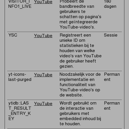
VISITOR_I
Probeert de
180
YouTube
NFO1_LIVE
bandbreedte van
dagen
gebruikers te
schatten op pagina's
met geïntegreerde
YouTube-video's.
YSC
Registreert een
Sessie
YouTube
unieke ID om
statistieken bij te
houden van welke
video's van YouTube
de gebruiker heeft
gezien.
yt-icons-
Noodzakelijk voor de
Perman
YouTube
last-purged
implementatie en
ent
functionaliteit van
YouTube-video's op
de website.
ytidb::LAS
Wordt gebruikt om
Perman
YouTube
T_RESULT
de interactie van
ent
_ENTRY_K
gebruikers met
EY
embedded inhoud bij
te houden.