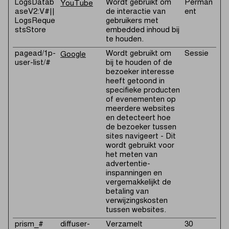
LogsDatab
Wordt gebruikt om
Perman
YouTube
aseV2:V#||
de interactie van
ent
LogsReque
gebruikers met
stsStore
embedded inhoud bij
te houden.
pagead/1p-
Wordt gebruikt om
Sessie
Google
user-list/#
bij te houden of de
bezoeker interesse
heeft getoond in
specifieke producten
of evenementen op
meerdere websites
en detecteert hoe
de bezoeker tussen
sites navigeert - Dit
wordt gebruikt voor
het meten van
advertentie-
inspanningen en
vergemakkelijkt de
betaling van
verwijzingskosten
tussen websites.
prism_#
diffuser-
Verzamelt
30