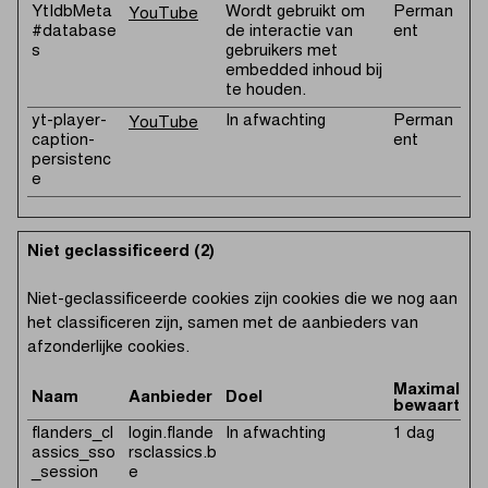
YtIdbMeta
Wordt gebruikt om
Perman
YouTube
#database
de interactie van
ent
s
gebruikers met
embedded inhoud bij
te houden.
yt-player-
In afwachting
Perman
YouTube
caption-
ent
persistenc
e
Niet geclassificeerd (2)
Niet-geclassificeerde cookies zijn cookies die we nog aan
het classificeren zijn, samen met de aanbieders van
afzonderlijke cookies.
Maximale
Naam
Aanbieder
Doel
bewaarterm
flanders_cl
login.flande
In afwachting
1 dag
assics_sso
rsclassics.b
_session
e