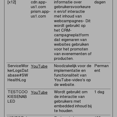
[x12]
cdn.app-
informatie over
dagen
us1.com
gebruikersvoorkeure
prism.app-
n en/of interactie
us1.com
met inhoud van
webcampagnes- Dit
wordt gebruikt op
het CRM-
campagneplatform
dat eigenaren van
websites gebruiken
voor het promoten
van evenementen of
producten.
ServiceWor
Noodzakelijk voor de
Perman
YouTube
kerLogsDat
implementatie en
ent
abase#SW
functionaliteit van
HealthLog
YouTube-video's op
de website.
TESTCOO
Wordt gebruikt om
1 dag
YouTube
KIESENAB
de interactie van
LED
gebruikers met
embedded inhoud bij
te houden.