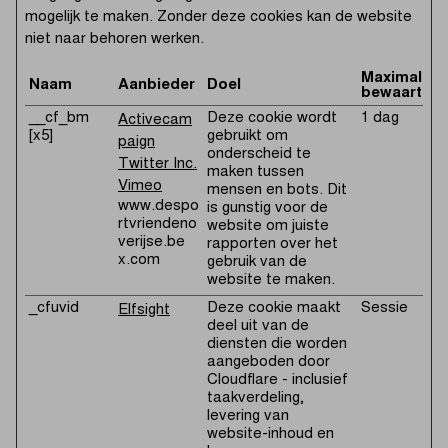
mogelijk te maken. Zonder deze cookies kan de website
niet naar behoren werken.
Maximale
Naam
Aanbieder
Doel
bewaarterm
__cf_bm
Deze cookie wordt
1 dag
Activecam
[x5]
gebruikt om
paign
onderscheid te
Twitter Inc.
maken tussen
Vimeo
mensen en bots. Dit
www.despo
is gunstig voor de
rtvriendeno
website om juiste
verijse.be
rapporten over het
x.com
gebruik van de
website te maken.
_cfuvid
Deze cookie maakt
Sessie
Elfsight
deel uit van de
diensten die worden
aangeboden door
Cloudflare - inclusief
taakverdeling,
levering van
website-inhoud en