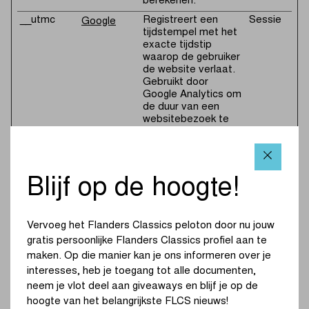
berekenen.
__utmc
Registreert een
Sessie
Google
tijdstempel met het
exacte tijdstip
waarop de gebruiker
de website verlaat.
Gebruikt door
Google Analytics om
de duur van een
websitebezoek te
berekenen.
__utmt
Wordt gebruikt om
1 dag
Google
de snelheid van
aanvragen naar de
Blijf op de hoogte!
server te regelen.
__utmv
Slaat door de
Sessie
Google
gebruiker
Vervoeg het Flanders Classics peloton door nu jouw
gedefinieerde
gratis persoonlijke Flanders Classics profiel aan te
trackingparameters
maken. Op die manier kan je ons informeren over je
op voor gebruik in
Google Analytics.
interesses, heb je toegang tot alle documenten,
neem je vlot deel aan giveaways en blijf je op de
__utmz
Verzamelt gegevens
6
Google
hoogte van het belangrijkste FLCS nieuws!
over waar de
maande