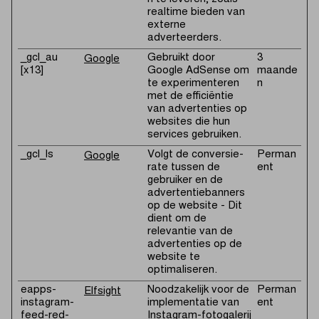
realtime bieden van
externe
adverteerders.
_gcl_au
Gebruikt door
3
Google
[x13]
Google AdSense om
maande
te experimenteren
n
met de efficiëntie
van advertenties op
websites die hun
services gebruiken.
_gcl_ls
Volgt de conversie-
Perman
Google
rate tussen de
ent
gebruiker en de
advertentiebanners
op de website - Dit
dient om de
relevantie van de
advertenties op de
website te
optimaliseren.
eapps-
Noodzakelijk voor de
Perman
Elfsight
instagram-
implementatie van
ent
feed-red-
Instagram-fotogalerij