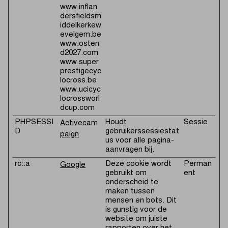
www.inflan
dersfieldsm
iddelkerkew
evelgem.be
www.osten
d2027.com
www.super
prestigecyc
locross.be
www.ucicyc
locrossworl
dcup.com
PHPSESSI
Houdt
Sessie
Activecam
D
gebruikerssessiestat
paign
us voor alle pagina-
aanvragen bij.
rc::a
Deze cookie wordt
Perman
Google
gebruikt om
ent
onderscheid te
maken tussen
mensen en bots. Dit
is gunstig voor de
website om juiste