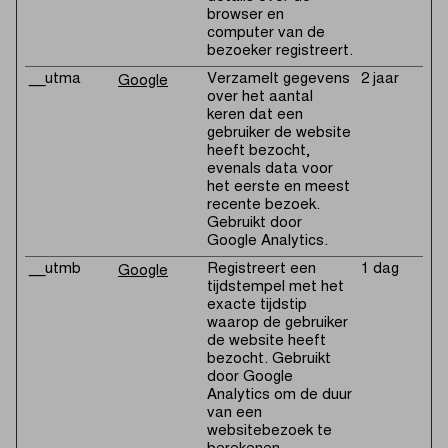
browser en
computer van de
bezoeker registreert.
__utma
Verzamelt gegevens
2 jaar
Google
over het aantal
keren dat een
gebruiker de website
heeft bezocht,
evenals data voor
het eerste en meest
recente bezoek.
Gebruikt door
Google Analytics.
__utmb
Registreert een
1 dag
Google
tijdstempel met het
exacte tijdstip
waarop de gebruiker
de website heeft
bezocht. Gebruikt
door Google
Analytics om de duur
van een
websitebezoek te