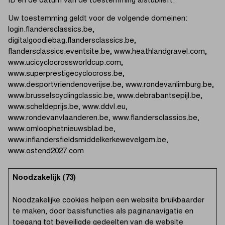
ID en de datum van de toestemming alstublieft.
Uw toestemming geldt voor de volgende domeinen:
login.flandersclassics.be,
digitalgoodiebag.flandersclassics.be,
flandersclassics.eventsite.be, www.heathlandgravel.com,
www.ucicyclocrossworldcup.com,
www.superprestigecyclocross.be,
www.desportvriendenoverijse.be, www.rondevanlimburg.be,
www.brusselscyclingclassic.be, www.debrabantsepijl.be,
www.scheldeprijs.be, www.ddvl.eu,
www.rondevanvlaanderen.be, www.flandersclassics.be,
www.omloophetnieuwsblad.be,
www.inflandersfieldsmiddelkerkewevelgem.be,
www.ostend2027.com
Noodzakelijk (73)
Noodzakelijke cookies helpen een website bruikbaarder
te maken, door basisfuncties als paginanavigatie en
toegang tot beveiligde gedeelten van de website