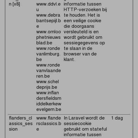
n [x8]
www.ddvl.e
informatie tussen
u
HTTP-verzoeken bij
www.debra
te houden. Het is
bantsepijl.b
een veilige cookie
e
die doorgaans
www.omloo
versleuteld is en
phetnieuws
wordt gebruikt om
blad.be
sessiegegevens op
www.ronde
te slaan in de
vanlimburg.
browser van de
be
klant.
www.ronde
vanvlaande
ren.be
www.schel
deprijs.be
www.inflan
dersfieldsm
iddelkerkew
evelgem.be
flanders_cl
www.flande
In Laravel wordt de
1 dag
assics_ses
rsclassics.b
sessiecookie
sion
e
gebruikt om stateful
informatie tussen