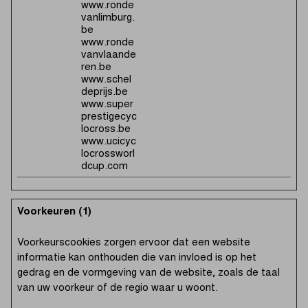
www.ronde
vanlimburg.
be
www.ronde
vanvlaande
ren.be
www.schel
deprijs.be
www.super
prestigecyc
locross.be
www.ucicyc
locrossworl
dcup.com
Voorkeuren (1)
Voorkeurscookies zorgen ervoor dat een website
informatie kan onthouden die van invloed is op het
gedrag en de vormgeving van de website, zoals de taal
van uw voorkeur of de regio waar u woont.