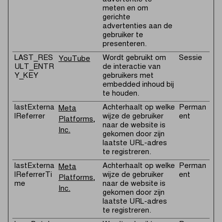
meten en om
gerichte
advertenties aan de
gebruiker te
presenteren.
LAST_RES
Wordt gebruikt om
Sessie
YouTube
ULT_ENTR
de interactie van
Y_KEY
gebruikers met
embedded inhoud bij
te houden.
lastExterna
Achterhaalt op welke
Perman
Meta
lReferrer
wijze de gebruiker
ent
Platforms,
naar de website is
Inc.
gekomen door zijn
laatste URL-adres
te registreren.
lastExterna
Achterhaalt op welke
Perman
Meta
lReferrerTi
wijze de gebruiker
ent
Platforms,
me
naar de website is
Inc.
gekomen door zijn
laatste URL-adres
te registreren.