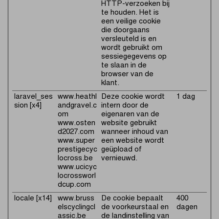
HTTP-verzoeken bij
te houden. Het is
een veilige cookie
die doorgaans
versleuteld is en
wordt gebruikt om
sessiegegevens op
te slaan in de
browser van de
klant.
laravel_ses
www.heathl
Deze cookie wordt
1 dag
sion [x4]
andgravel.c
intern door de
om
eigenaren van de
www.osten
website gebruikt
d2027.com
wanneer inhoud van
www.super
een website wordt
prestigecyc
geüpload of
locross.be
vernieuwd.
www.ucicyc
locrossworl
dcup.com
locale [x14]
www.bruss
De cookie bepaalt
400
elscyclingcl
de voorkeurstaal en
dagen
assic.be
de landinstelling van