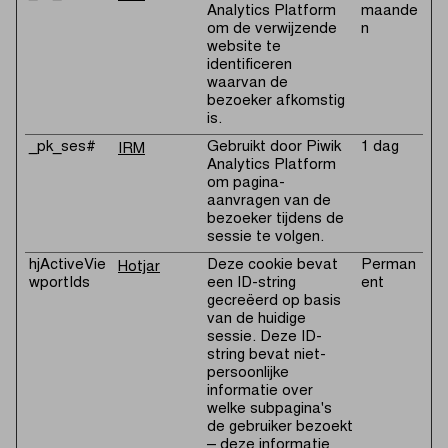
Analytics Platform
maande
om de verwijzende
n
website te
identificeren
waarvan de
bezoeker afkomstig
is.
_pk_ses#
Gebruikt door Piwik
1 dag
IRM
Analytics Platform
om pagina-
aanvragen van de
bezoeker tijdens de
sessie te volgen.
hjActiveVie
Deze cookie bevat
Perman
Hotjar
wportIds
een ID-string
ent
gecreëerd op basis
van de huidige
sessie. Deze ID-
string bevat niet-
persoonlijke
informatie over
welke subpagina's
de gebruiker bezoekt
– deze informatie