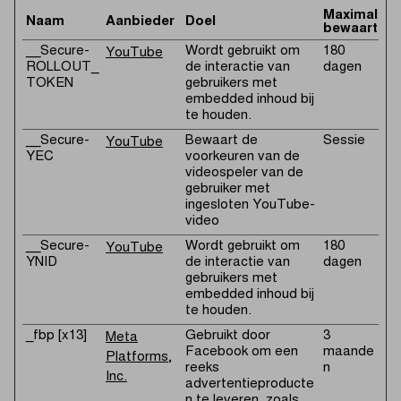
Maximale
Naam
Aanbieder
Doel
bewaarterm
__Secure-
Wordt gebruikt om
180
YouTube
ROLLOUT_
de interactie van
dagen
TOKEN
gebruikers met
embedded inhoud bij
te houden.
__Secure-
Bewaart de
Sessie
YouTube
YEC
voorkeuren van de
videospeler van de
gebruiker met
ingesloten YouTube-
video
__Secure-
Wordt gebruikt om
180
YouTube
YNID
de interactie van
dagen
gebruikers met
embedded inhoud bij
te houden.
_fbp [x13]
Gebruikt door
3
Meta
Facebook om een
maande
Platforms,
reeks
n
Inc.
advertentieproducte
n te leveren, zoals