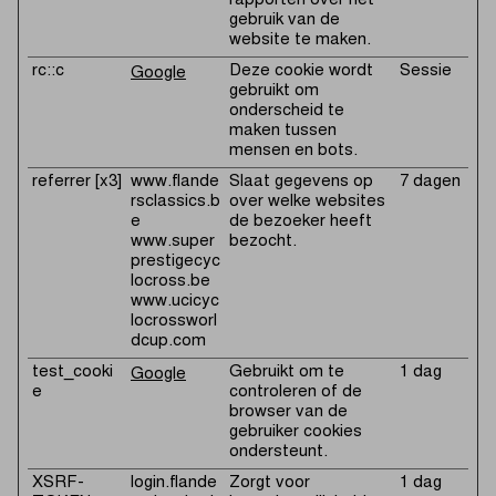
rapporten over het
gebruik van de
website te maken.
rc::c
Deze cookie wordt
Sessie
Google
gebruikt om
onderscheid te
maken tussen
mensen en bots.
referrer [x3]
www.flande
Slaat gegevens op
7 dagen
rsclassics.b
over welke websites
e
de bezoeker heeft
www.super
bezocht.
prestigecyc
locross.be
www.ucicyc
locrossworl
dcup.com
test_cooki
Gebruikt om te
1 dag
Google
e
controleren of de
browser van de
gebruiker cookies
ondersteunt.
XSRF-
login.flande
Zorgt voor
1 dag