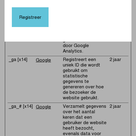
gebruiker vandaan
n
kwam, welke
zoekmachine werd
Registreer
gebruikt, op welke
koppeling werd
geklikt en welke
zoekterm werd
gebruikt. Gebruikt
door Google
Analytics.
_ga [x14]
Registreert een
2 jaar
Google
uniek ID die wordt
gebruikt om
statistische
gegevens te
genereren over hoe
de bezoeker de
website gebruikt.
_ga_# [x14]
Verzamelt gegevens
2 jaar
Google
over het aantal
keren dat een
gebruiker de website
heeft bezocht,
evenals data voor