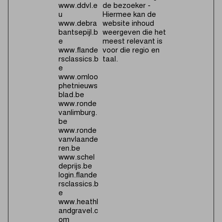
www.ddvl.e
de bezoeker -
u
Hiermee kan de
www.debra
website inhoud
bantsepijl.b
weergeven die het
e
meest relevant is
www.flande
voor die regio en
rsclassics.b
taal.
e
www.omloo
phetnieuws
blad.be
www.ronde
vanlimburg.
be
www.ronde
vanvlaande
ren.be
www.schel
deprijs.be
login.flande
rsclassics.b
e
www.heathl
andgravel.c
om