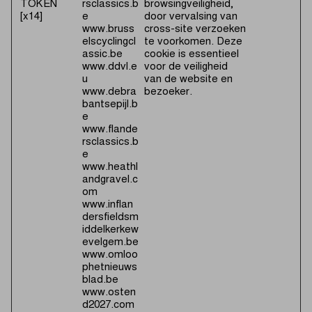
TOKEN
rsclassics.b
browsingveiligheid,
[x14]
e
door vervalsing van
www.bruss
cross-site verzoeken
elscyclingcl
te voorkomen. Deze
assic.be
cookie is essentieel
www.ddvl.e
voor de veiligheid
u
van de website en
www.debra
bezoeker.
bantsepijl.b
e
www.flande
rsclassics.b
e
www.heathl
andgravel.c
om
www.inflan
dersfieldsm
iddelkerkew
evelgem.be
www.omloo
phetnieuws
blad.be
www.osten
d2027.com