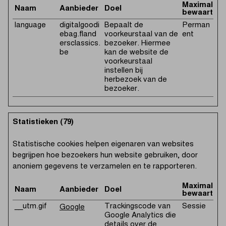
Maximale
Naam
Aanbieder
Doel
bewaarterm
language
digitalgoodi
Bepaalt de
Perman
ebag.fland
voorkeurstaal van de
ent
ersclassics.
bezoeker. Hiermee
be
kan de website de
voorkeurstaal
instellen bij
herbezoek van de
bezoeker.
Statistieken (79)
Statistische cookies helpen eigenaren van websites
begrijpen hoe bezoekers hun website gebruiken, door
anoniem gegevens te verzamelen en te rapporteren.
Maximale
Naam
Aanbieder
Doel
bewaarterm
__utm.gif
Trackingscode van
Sessie
Google
Google Analytics die
details over de