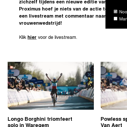
zichzelf tijdens een nieuwe editie van Dwars 
Proximus hoef je niets van de actie te missen. 
Nood
een livestream met commentaar naar de final
Mark
vrouwenwedstrijd!
Klik
hier
voor de livestream.
Longo Borghini triomfeert
Powless sp
solo in Waregem
Van Aert