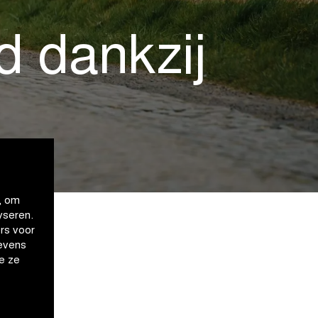
d dankzij
, om
yseren.
rs voor
evens
e ze