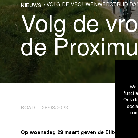
VOLG DE VROUWENWEDSTRIJD DAN
NIEUWS
Volg de vr
de Proximu
We 
functi
Ook de
soci
ROAD 28/03/2023
com
Op woensdag 29 maart geven de Elite Vrouwe