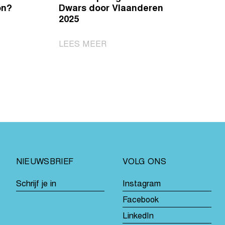
on?
Dwars door Vlaanderen
2025
|
LEES MEER
Ontdek
de
vrouwenploegen
voor
Dwars
door
Vlaanderen
2025
NIEUWSBRIEF
VOLG ONS
Schrijf je in
Instagram
Facebook
LinkedIn