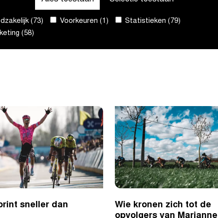
Alles toestaan
Selectie toestaan
door Vlaanderen. Dankzij
Vanaf 15.50u kijk jij met
zakelijk (73)
Voorkeuren (1)
Statistieken (79)
e van de
eting (58)
rint sneller dan
Wie kronen zich tot de
opvolgers van Marianne