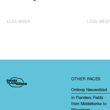
|
LEES MEER
LEES MEE
Longo
Borghini
triomfeert
solo
in
Waregem
OTHER RACES
Omloop Nieuwsblad
In Flanders Fields -
from Middelkerke to