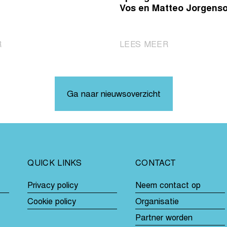
Vos en Matteo Jorgens
|
|
R
LEES MEER
Powless
Wie
sprint
kronen
sneller
zich
dan
tot
Ga naar nieuwsoverzicht
Van
de
Aert
opvolgers
van
Marianne
Vos
QUICK LINKS
CONTACT
en
Matteo
Privacy policy
Neem contact op
Jorgenson?
Cookie policy
Organisatie
Partner worden