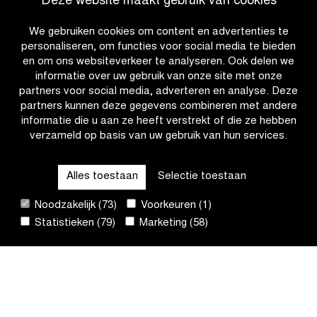
Deze website maakt gebruik van cookies
van
Vlaanderen
Marianne
2025
We gebruiken cookies om content en advertenties te
Vos
personaliseren, om functies voor social media te bieden
en
en om ons websiteverkeer te analyseren. Ook delen we
Matteo
informatie over uw gebruik van onze site met onze
Jorgenson?
partners voor social media, adverteren en analyse. Deze
partners kunnen deze gegevens combineren met andere
informatie die u aan ze heeft verstrekt of die ze hebben
verzameld op basis van uw gebruik van hun services.
OTHER RACES
Alles toestaan
Selectie toestaan
QUICK LINKS
Noodzakelijk (73)
Voorkeuren (1)
Statistieken (79)
Marketing (58)
CONTACT
NIEUWSBRIEF