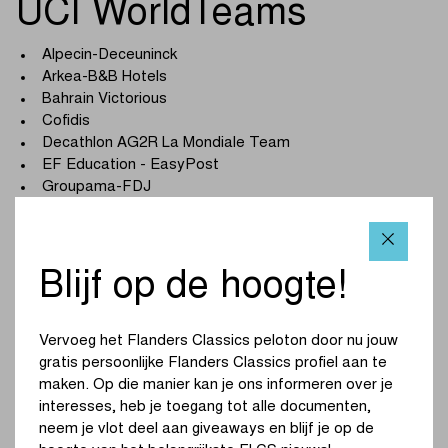
UCI WorldTeams
Alpecin-Deceuninck
Arkea-B&B Hotels
Bahrain Victorious
Cofidis
Decathlon AG2R La Mondiale Team
EF Education - EasyPost
Groupama-FDJ
INEOS Grenadiers
Intermarché - Wanty
Lidl-Trek
Movistar Team
Blijf op de hoogte!
Red Bull - BORA - hansgrohe
Soudal Quick-Step
Vervoeg het Flanders Classics peloton door nu jouw
Team Jayco AlUla
gratis persoonlijke Flanders Classics profiel aan te
Team Picnic PostNL
maken. Op die manier kan je ons informeren over je
Team Visma | Lease a Bike
interesses, heb je toegang tot alle documenten,
UAE Team Emirates
neem je vlot deel aan giveaways en blijf je op de
XDS Astana Team