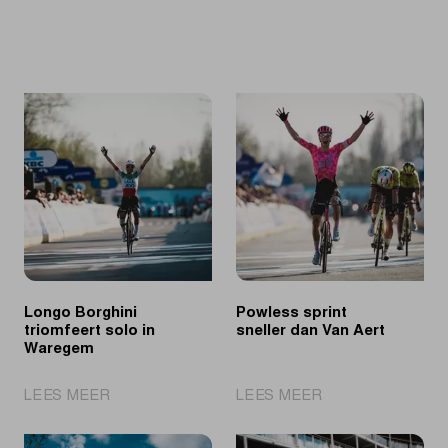
Longo Borghini
Powless sprint
triomfeert solo in
sneller dan Van Aert
Waregem
|
|
LEES MEER
LEES MEER
Longo
Powless
Borghini
sprint