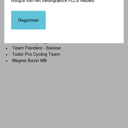
hoogte van het belangrijkste FLCS nieuws!
UCI ProTeams
Registreer
Israel - Premier Tech
Lotto
Uno-X Mobility
Q36.5 Pro Cycling Team
Team Flanders - Baloise
Tudor Pro Cycling Team
Wagner Bazin WB