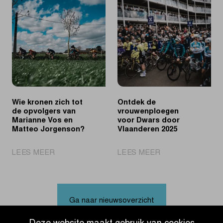
triomfeert
sneller
solo
dan
in
Van
Waregem
Aert
Wie kronen zich tot
Ontdek de
de opvolgers van
vrouwenploegen
Marianne Vos en
voor Dwars door
Matteo Jorgenson?
Vlaanderen 2025
|
|
LEES MEER
LEES MEER
Wie
Ontdek
kronen
de
zich
vrouwenploegen
tot
voor
Ga naar nieuwsoverzicht
de
Dwars
opvolgers
door