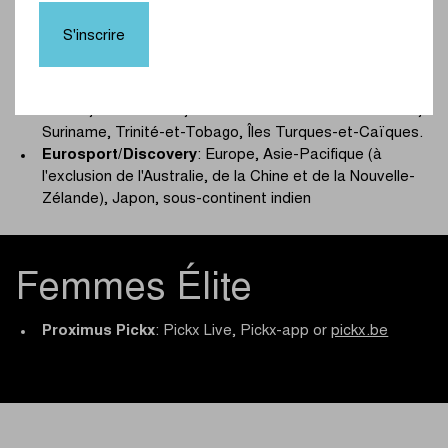
Vierges britanniques, Îles Caïmans, Curaçao,
Dominique, République dominicaine, Îles Falkland,
S'inscrire
Guyane française, Grenade, Guadeloupe, Guyana,
Haïti, Jamaïque, Martinique, Montserrat, Saba, Saint-
Barthélemy, Saint-Eustache, Saint-Christophe-et-
Niévès, Sainte-Lucie, Saint-Vincent-et-les-Grenadines,
Suriname, Trinité-et-Tobago, Îles Turques-et-Caïques.
Eurosport/Discovery
: Europe, Asie-Pacifique (à
l'exclusion de l'Australie, de la Chine et de la Nouvelle-
Zélande), Japon, sous-continent indien
Femmes Élite
Proximus Pickx
: Pickx Live, Pickx-app or
pickx.be