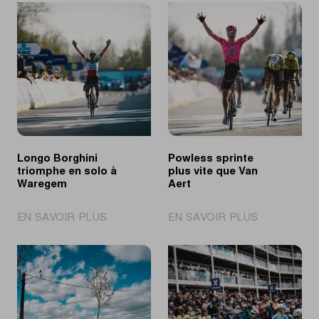
Longo Borghini
Powless sprinte
triomphe en solo à
plus vite que Van
Waregem
Aert
|
|
EN SAVOIR PLUS
EN SAVOIR PLUS
Longo
Powless
Borghini
sprinte
triomphe
plus
en
vite
solo
que
à
Van