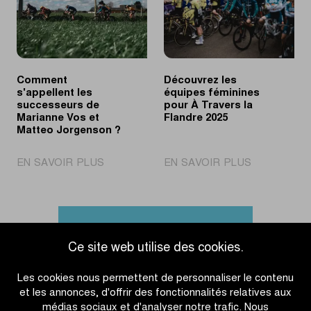
Waregem
Aert
Comment
Découvrez les
s'appellent les
équipes féminines
successeurs de
pour À Travers la
Marianne Vos et
Flandre 2025
Matteo Jorgenson ?
|
|
EN SAVOIR PLUS
EN SAVOIR PLUS
Comment
Découvrez
s'appellent
les
les
équipes
successeurs
féminines
Accéder à l'aperçu des actualités
de
pour
Ce site web utilise des cookies.
Marianne
À
Vos
Travers
Les cookies nous permettent de personnaliser le contenu
et
la
et les annonces, d'offrir des fonctionnalités relatives aux
Matteo
Flandre
médias sociaux et d'analyser notre trafic. Nous