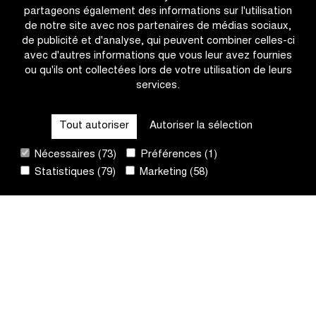
Jorgenson
2025
partageons également des informations sur l'utilisation
?
de notre site avec nos partenaires de médias sociaux,
de publicité et d'analyse, qui peuvent combiner celles-ci
avec d'autres informations que vous leur avez fournies
ou qu'ils ont collectées lors de votre utilisation de leurs
services.
OTHER RACES
Tout autoriser
Autoriser la sélection
QUICK LINKS
Nécessaires (73)
Préférences (1)
Statistiques (79)
Marketing (58)
CONTACT
NEWSLETTER
SUIVEZ-NOUS
Site