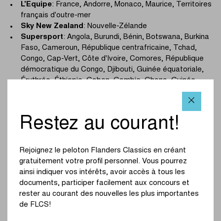
L'Equipe
: France, Andorre, Monaco, Maurice, Territoires
français d'outre-mer
Sky New Zealand
: Nouvelle-Zélande
Supersport
: Angola, Burundi, Bénin, Botswana, Burkina
Faso, Cameroun, République centrafricaine, Tchad,
Congo, Cap-Vert, Côte d'Ivoire, Comores, République
démocratique du Congo, Djibouti, Guinée équatoriale,
Érythrée, Éthiopie, Gabon, Gambie, Ghana, Guinée,
Guinée-Bissau, Kenya, Lesotho, Libéria, Madagascar,
Malawi, Maurice, Mayotte, Mozambique, Mali,
Mauritanie, Namibie, Nigéria, Niger, Réunion, Rwanda,
Restez au courant!
Afrique du Sud, Eswatini, Sao Tomé-et-Principe,
Sainte-Hélène et Ascension, Sénégal, Sierra Leone,
Seychelles, Socotra, Tanzanie, Togo, Ouganda,
Rejoignez le peloton Flanders Classics en créant
Zimbabwe, Zambie.
gratuitement votre profil personnel. Vous pourrez
ESPN
: Argentine, Bolivie, Chili, Colombie, Équateur,
ainsi indiquer vos intérêts, avoir accès à tous les
Paraguay, Pérou, Uruguay, Venezuela, Brésil, Belize,
documents, participer facilement aux concours et
Costa Rica, Salvador, Guatemala, Honduras, Nicaragua,
rester au courant des nouvelles les plus importantes
Panama, Mexique, Anguilla, Antigua-et-Barbuda, Aruba,
de FLCS!
Bahamas, Barbade, Barbuda, Bermudes, Bonaire, Îles