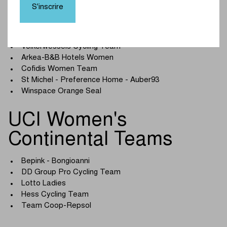
UCI Women's
S'inscrire
ProTeams
Volkerwessels Cycling Team
Arkea-B&B Hotels Women
Cofidis Women Team
St Michel - Preference Home - Auber93
Winspace Orange Seal
UCI Women's
Continental Teams
Bepink - Bongioanni
DD Group Pro Cycling Team
Lotto Ladies
Hess Cycling Team
Team Coop-Repsol