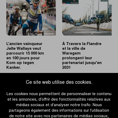
solo
de
à
Marianne
Waregem
Vos
et
Matteo
Jorgenson
?
L'ancien vainqueur
À Travers la Flandre
Jelle Wallays veut
et la ville de
parcourir 15 000 km
Waregem
en 100 jours pour
prolongent leur
Kom op tegen
partenariat jusqu'en
Kanker.
2031
|
|
EN SAVOIR PLUS
EN SAVOIR PLUS
Ce site web utilise des cookies.
L'ancien
À
vainqueur
Travers
Les cookies nous permettent de personnaliser le contenu
Jelle
la
et les annonces, d'offrir des fonctionnalités relatives aux
Wallays
Flandre
médias sociaux et d'analyser notre trafic. Nous
veut
et
partageons également des informations sur l'utilisation
parcourir
la
de notre site avec nos partenaires de médias sociaux,