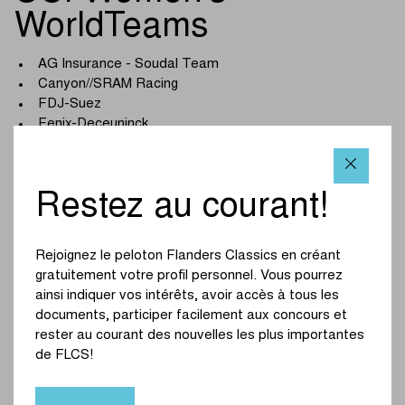
WorldTeams
AG Insurance - Soudal Team
Canyon//SRAM Racing
FDJ-Suez
Fenix-Deceuninck
Human Powered Health
Lidl - Trek
Liv-AlUla-Jayco
Restez au courant!
Movistar Team
Roland
Team Picnic PostNL
Rejoignez le peloton Flanders Classics en créant
Team SD Worx - Protime
gratuitement votre profil personnel. Vous pourrez
Team Visma | Lease a Bike
ainsi indiquer vos intérêts, avoir accès à tous les
UAE Team ADQ
documents, participer facilement aux concours et
Uno-X Mobility
rester au courant des nouvelles les plus importantes
de FLCS!