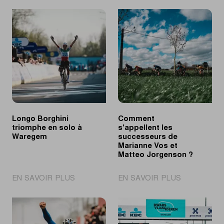
Longo Borghini
Comment
triomphe en solo à
s'appellent les
Waregem
successeurs de
Marianne Vos et
Matteo Jorgenson ?
|
|
EN SAVOIR PLUS
EN SAVOIR PLUS
Longo
Comment
Borghini
s'appellent
triomphe
les
en
successeur